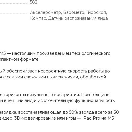
582
Акселерометр, Барометр, Гироскоп,
Компас, Датчик распознавания лица
 M5 — настоящим произведением технологического
омпактном формате.
ый обеспечивает невероятную скорость работы во
тся с самыми сложными вычислениями, обработкой
е горизонты визуального восприятия. При толщине
ный внешний вид и исключительную функциональность.
зарядка, восстанавливающая до 50% заряда всего за 30
видео, 3D-моделирование или игры — iPad Pro на M5