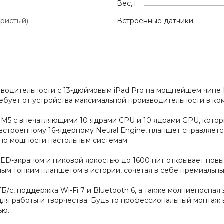
Вес, г:
бристый)
Встроенные датчики:
зводительности с 13-дюймовым iPad Pro на мощнейшем чипе
 требует от устройства максимальной производительности в к
M5 с впечатляющими 10 ядрами CPU и 10 ядрами GPU, котор
 встроенному 16-ядерному Neural Engine, планшет справляе
 по мощности настольным системам.
ED-экраном и пиковой яркостью до 1600 нит открывает новы
 самым тонким планшетом в истории, сочетая в себе премиаль
/с, поддержка Wi-Fi 7 и Bluetooth 6, а также молниеносная 
ля работы и творчества. Будь то профессиональный монтаж 
ью.