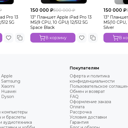
150 000 ₽
150 000 ₽
₽
300 000 ₽
ad Pro 13
13" Планшет Apple iPad Pro 13
13" Планшет
/512 5G
M5(9 CPU, 10 GPU) 12/512 5G
M5(10 CPU, 
Space Black
Silver
В корзину
В к
Покупателям
 Apple
Оферта и политика
 Samsung
конфиденциальности
 Xiaomi
Пользовательское соглаше
 Huawei
Обмен и возврат
 Dyson
FAQ
Оформление заказа
Оплата
и компьютеры
Рассрочка
 и браслеты
Условия доставки
и аудиотехника
Гарантия
иставки и хобби
Блог и обзоры