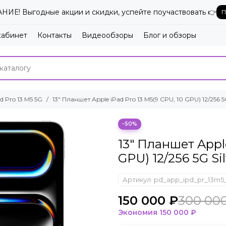
ИЕ! Выгодные акции и скидки, успейте поучаствовать 👉
П
кабинет
Контакты
Видеообзоры
Блог и обзоры
d Pro 13 M5 5G
13" Планшет Apple iPad Pro 13 M5(9 CPU, 10 GPU) 12/256 5G
−50%
13" Планшет Apple
GPU) 12/256 5G Sil
Артикул:
pd_app_ipd_pr_13m5_
150 000 ₽
300 00
Экономия
150 000 ₽