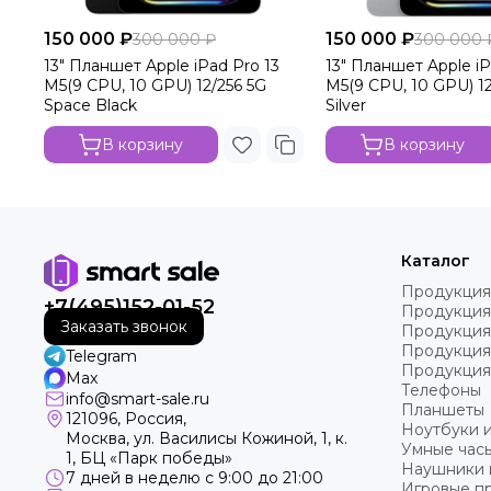
150 000 ₽
150 000 ₽
300 000 ₽
300 000 
13" Планшет Apple iPad Pro 13
13" Планшет Apple iP
M5(9 CPU, 10 GPU) 12/256 5G
M5(9 CPU, 10 GPU) 12
Space Black
Silver
В корзину
В корзину
Каталог
Продукция
+7(495)152-01-52
Продукция
Заказать звонок
Продукция
Продукция
Telegram
Продукция
Max
Телефоны
info@smart-sale.ru
Планшеты
121096, Россия,
Ноутбуки 
Москва, ул. Василисы Кожиной, 1, к.
Умные часы
1, БЦ «Парк победы»
Наушники 
7 дней в неделю с 9:00 до 21:00
Игровые пр