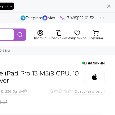
ерейти
Telegram
Max
+7(495)152-01-52
Профиль
Сравнение
Избранное
Корзина
 Silver
В наличии
 iPad Pro 13 M5(9 CPU, 10
ver
12_256_5g_slv
Оставить отзыв
0 ₽