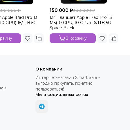
150 000 ₽
15
300 000 ₽
300 000 ₽
 Apple iPad Pro 13
13" Планшет Apple iPad Pro 13
13
10 GPU) 16/1TB 5G
M5(10 CPU, 10 GPU) 16/1TB 5G
M5
Space Black
Sil
орзину
В корзину
О компании
Интернет-магазин Smart Sale -
выгодно покупать, приятно
ние
пользоваться!
Мы в социальных сетях