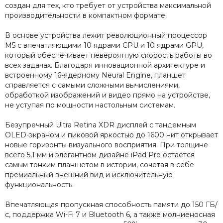
создан для тех, кто требует от устройства максимальной
производительности в компактном формате.
В основе устройства лежит революционный процессор
M5 с впечатляющими 10 ядрами CPU и 10 ядрами GPU,
который обеспечивает невероятную скорость работы во
всех задачах. Благодаря инновационной архитектуре и
встроенному 16-ядерному Neural Engine, планшет
справляется с самыми сложными вычислениями,
обработкой изображений и видео прямо на устройстве,
не уступая по мощности настольным системам.
Безупречный Ultra Retina XDR дисплей с тандемным
OLED-экраном и пиковой яркостью до 1600 нит открывает
новые горизонты визуального восприятия. При толщине
всего 5,1 мм и элегантном дизайне iPad Pro остаётся
самым тонким планшетом в истории, сочетая в себе
премиальный внешний вид и исключительную
функциональность.
Впечатляющая пропускная способность памяти до 150 ГБ/
с, поддержка Wi-Fi 7 и Bluetooth 6, а также молниеносная