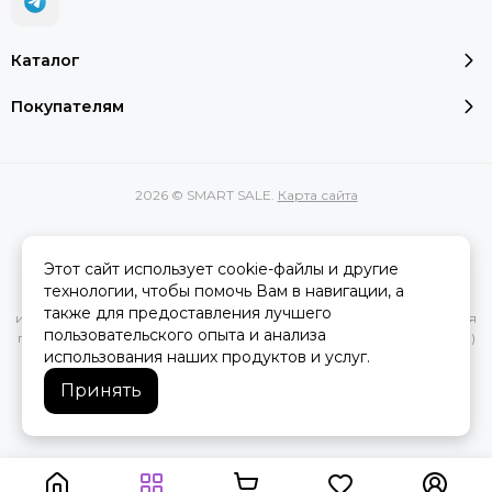
Каталог
Покупателям
2026 © SMART SALE.
Карта сайта
Этот сайт использует cookie-файлы и другие
Вся представленная на сайте информация, касающаяся
технологии, чтобы помочь Вам в навигации, а
характеристик, стоимости товаров и услуг, носит
также для предоставления лучшего
информационный характер и ни при каких условиях не является
пользовательского опыта и анализа
публичной офертой, определяемой положениями Статьи 437(2)
использования наших продуктов и услуг.
Гражданского кодекса РФ.
Принять