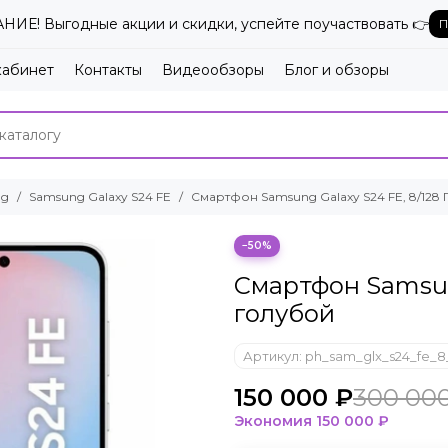
ИЕ! Выгодные акции и скидки, успейте поучаствовать 👉
П
кабинет
Контакты
Видеообзоры
Блог и обзоры
ng
Samsung Galaxy S24 FE
Смартфон Samsung Galaxy S24 FE, 8/128 
−50%
Смартфон Samsung
голубой
Артикул:
ph_sam_glx_s24_fe_8_
150 000 ₽
300 00
Экономия
150 000 ₽