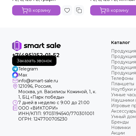
В корзину
В корзину
Каталог
Продукция
+7(495)152-01-52
Продукция
Заказать звонок
Продукция
Продукция
Telegram
Продукция
Max
Телефоны
info@smart-sale.ru
Планшеты
121096, Россия,
Ноутбуки 
Москва, ул. Василисы Кожиной, 1, к.
Умные часы
1, БЦ «Парк победы»
Наушники 
7 дней в неделю с 9:00 до 21:00
Игровые пр
ООО «ВИКТОРИ»
Аксессуар
ИНН/КПП: 9703194540/770301001
Умный дом
ОГРН: 1247700705230
Бренды
Новинки
Акции