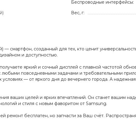
Беспроводные интерфейсы:
й)
Вес, г:
й) — смартфон, созданный для тех, кто ценит универсальнос
дизайном и доступностью.
 получаете яркий и сочный дисплей с плавной частотой обн
 с любыми повседневными задачами и требовательными прил
х условиях — от яркого дня до вечернего города. А надежна
ения ваших целей и ярких впечатлений. Он станет вашим на
нологий и стиля с новым фаворитом от Samsung.
дней ремонт бесплатен, но запчасти за Ваш счёт. Распростра