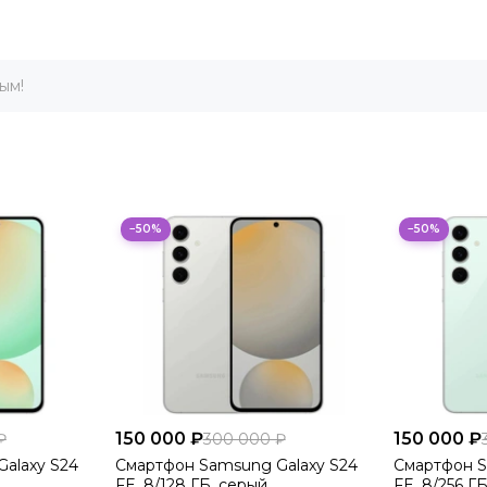
ым!
−50%
−50%
150 000 ₽
150 000 ₽
₽
300 000 ₽
alaxy S24
Смартфон Samsung Galaxy S24
Смартфон S
FE, 8/128 ГБ, серый
FE, 8/256 Г