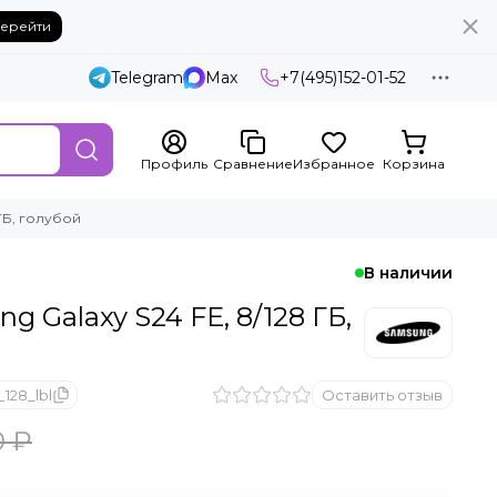
ерейти
Telegram
Max
+7(495)152-01-52
Профиль
Сравнение
Избранное
Корзина
ГБ, голубой
В наличии
 Galaxy S24 FE, 8/128 ГБ,
128_lbl
Оставить отзыв
0 ₽