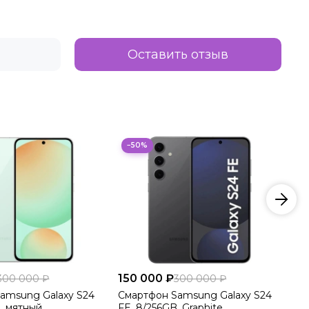
Оставить отзыв
−50%
150 000 ₽
15
300 000 ₽
300 000 ₽
amsung Galaxy S24
Смартфон Samsung Galaxy S24
См
Б, мятный
FE, 8/256GB, Graphite
FE