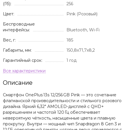
(Гб):
256
Цвет:
Pink (Розовый)
Беспроводные
интерфейсы:
Bluetooth, Wi-Fi
Вес, г:
185
Габариты, мм:
150,8x71,7x8,2
Гарантийный срок:
1 год
Описание
Смартфон OnePlus 13s 12/256 GB Pink — это сочетание
флагманской производительности и стильного розового
дизайна. Яркий 6,32″ AMOLED-дисплей с QHD+
разрешением и частотой 120 Гц обеспечивает
невероятную чёткость, насыщенные цвета и плавную
прокрутку. Внутри — мощный чип Snapdragon 8 Gen 3 и
12 ГБ оперативной памяти, которые легко справляются с