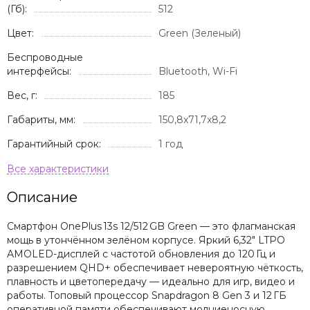
(Гб):
512
Цвет:
Green (Зеленый)
Беспроводные
интерфейсы:
Bluetooth, Wi-Fi
Вес, г:
185
Габариты, мм:
150,8x71,7x8,2
Гарантийный срок:
1 год
Описание
Смартфон OnePlus 13s 12/512 GB Green — это флагманская
мощь в утончённом зелёном корпусе. Яркий 6,32″ LTPO
AMOLED-дисплей с частотой обновления до 120 Гц и
разрешением QHD+ обеспечивает невероятную чёткость,
плавность и цветопередачу — идеально для игр, видео и
работы. Топовый процессор Snapdragon 8 Gen 3 и 12 ГБ
оперативной памяти обеспечивают молниеносную