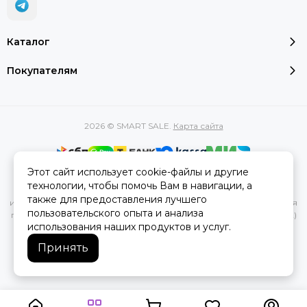
Каталог
Покупателям
2026 © SMART SALE.
Карта сайта
Этот сайт использует cookie-файлы и другие
Вся представленная на сайте информация, касающаяся
технологии, чтобы помочь Вам в навигации, а
характеристик, стоимости товаров и услуг, носит
также для предоставления лучшего
информационный характер и ни при каких условиях не является
пользовательского опыта и анализа
публичной офертой, определяемой положениями Статьи 437(2)
использования наших продуктов и услуг.
Гражданского кодекса РФ.
Принять