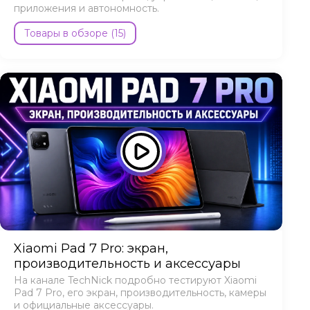
приложения и автономность.
Товары в обзоре (15)
Xiaomi Pad 7 Pro: экран,
производительность и аксессуары
На канале TechNick подробно тестируют Xiaomi
Pad 7 Pro, его экран, производительность, камеры
и официальные аксессуары.