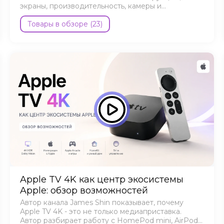
экраны, производительность, камеры и
автономность.
Товары в обзоре (23)
Apple TV 4K как центр экосистемы
Apple: обзор возможностей
Автор канала James Shin показывает, почему
Apple TV 4K - это не только медиаприставка.
Автор разбирает работу с HomePod mini, AirPods,