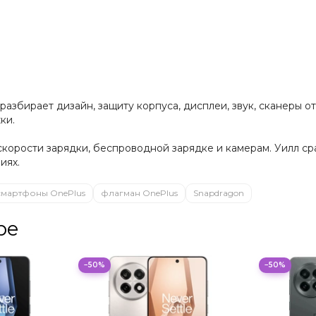
разбирает дизайн, защиту корпуса, дисплеи, звук, сканеры о
ки.
скорости зарядки, беспроводной зарядке и камерам. Уилл с
иях.
смартфоны OnePlus
флагман OnePlus
Snapdragon
ре
−50%
−50%