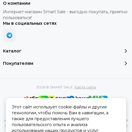
О компании
Интернет-магазин Smart Sale - выгодно покупать, приятно
пользоваться!
Мы в социальных сетях
Каталог
Покупателям
2026 © SMART SALE.
Карта сайта
Этот сайт использует cookie-файлы и другие
Вся представленная на сайте информация, касающаяся
технологии, чтобы помочь Вам в навигации, а
характеристик, стоимости товаров и услуг, носит
также для предоставления лучшего
информационный характер и ни при каких условиях не является
пользовательского опыта и анализа
публичной офертой, определяемой положениями Статьи 437(2)
использования наших продуктов и услуг.
Гражданского кодекса РФ.