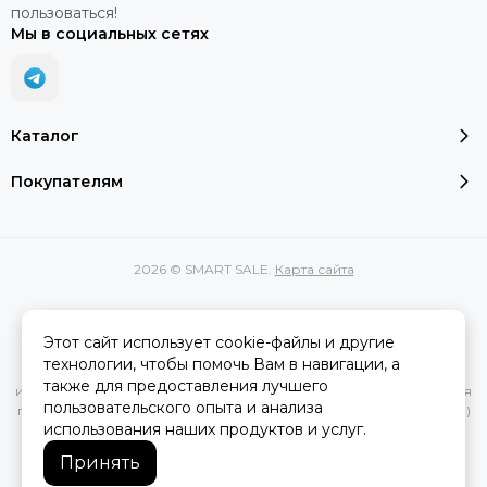
пользоваться!
Мы в социальных сетях
Каталог
Покупателям
2026 © SMART SALE.
Карта сайта
Этот сайт использует cookie-файлы и другие
Вся представленная на сайте информация, касающаяся
технологии, чтобы помочь Вам в навигации, а
характеристик, стоимости товаров и услуг, носит
также для предоставления лучшего
информационный характер и ни при каких условиях не является
пользовательского опыта и анализа
публичной офертой, определяемой положениями Статьи 437(2)
использования наших продуктов и услуг.
Гражданского кодекса РФ.
Принять