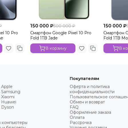
150 000 ₽
150 000 ₽
₽
300 000 ₽
el 10 Pro
Смартфон Google Pixel 10 Pro
Смартфон Go
ne
Fold 1TB Jade
Fold 1TB M
В корзину
В к
Покупателям
 Apple
Оферта и политика
 Samsung
конфиденциальности
 Xiaomi
Пользовательское соглаше
 Huawei
Обмен и возврат
 Dyson
FAQ
Оформление заказа
Оплата
и компьютеры
Рассрочка
 и браслеты
Условия доставки