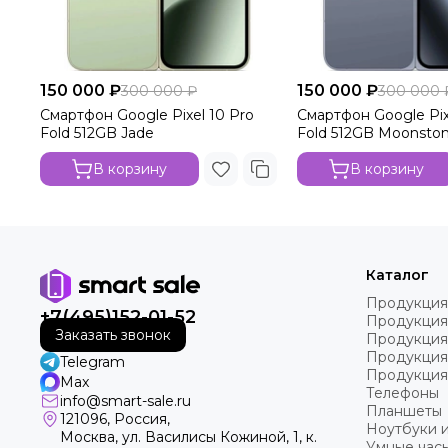
150 000 ₽
150 000 ₽
300 000 ₽
300 000 
Смартфон Google Pixel 10 Pro
Смартфон Google Pix
Fold 512GB Jade
Fold 512GB Moonsto
В корзину
В корзину
Каталог
Продукция
+7(495)152-01-52
Продукция
Заказать звонок
Продукция
Продукция
Telegram
Продукция
Max
Телефоны
info@smart-sale.ru
Планшеты
121096, Россия,
Ноутбуки 
Москва, ул. Василисы Кожиной, 1, к.
Умные часы