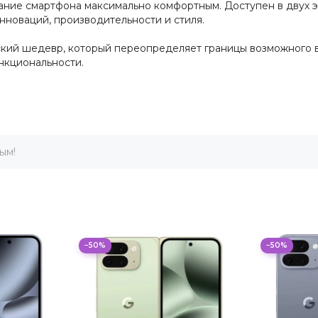
ание смартфона максимально комфортным. Доступен в двух эл
нноваций, производительности и стиля.
ский шедевр, который переопределяет границы возможного в
нкциональности.
ым!
−50%
−50%