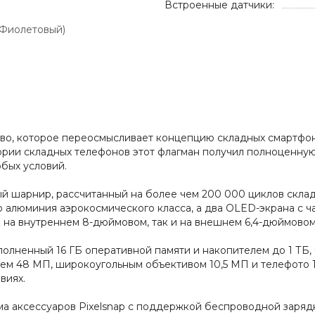
Встроенные датчики:
(Фиолетовый)
ство, которое переосмысливает концепцию складных смартфо
ии складных телефонов этот флагман получил полноценную з
бых условий.
й шарнир, рассчитанный на более чем 200 000 циклов склад
 алюминия аэрокосмического класса, а два OLED-экрана с ча
на внутреннем 8-дюймовом, так и на внешнем 6,4-дюймовом
полненный 16 ГБ оперативной памяти и накопителем до 1 ТБ
ем 48 МП, широкоугольным объективом 10,5 МП и телефото 1
виях.
 аксессуаров Pixelsnap с поддержкой беспроводной зарядки