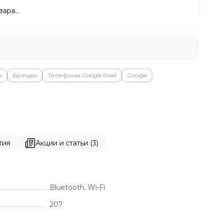
вара…
ы
Бренды
Телефоны Google Pixel
Google
тия
Акции и статьи (3)
Bluetooth, Wi-Fi
207