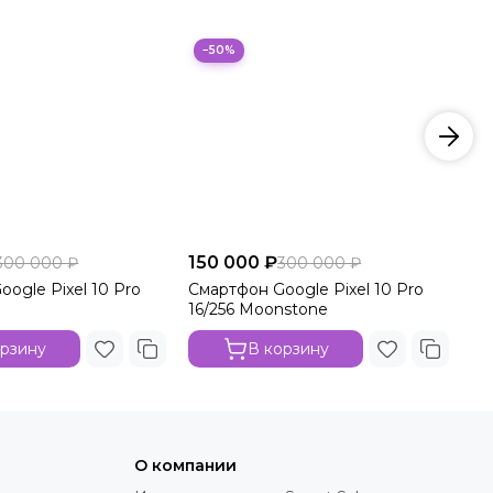
−50%
150 000 ₽
15
300 000 ₽
300 000 ₽
ogle Pixel 10 Pro
Смартфон Google Pixel 10 Pro
См
16/256 Moonstone
16
орзину
В корзину
О компании