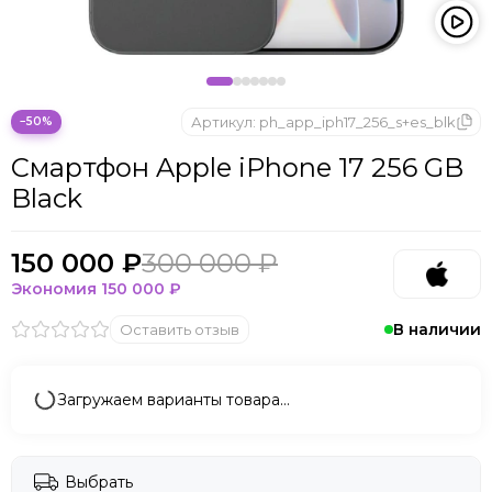
Microsoft
Nintendo
Oculus
OnePlus
ONYX BOOX
Артикул:
ph_app_iph17_256_s+es_blk
−50%
OPPO
Смартфон Apple iPhone 17 256 GB
Oukitel
Black
Pico
Plaud Note
POCO
150 000 ₽
300 000 ₽
Realme
Экономия
150 000 ₽
Samsung
В наличии
Оставить отзыв
Sony
Tecno
Valve
Загружаем варианты товара…
Whoop
Xbox
Xiaomi
Выбрать
ZTE