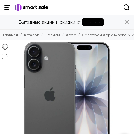
Назад
Выгодные акции и скидки 👉
Перейти
Бренды
Смотреть все бренды
Главная
Каталог
Бренды
Apple
Смартфон Apple iPhone 17 2
Amazon
Apple
Beats
Bose
DJI
Dyson
Fujifilm
Google
GoPro
Honor
HUAWEI
Insta360
JBL
Marshall