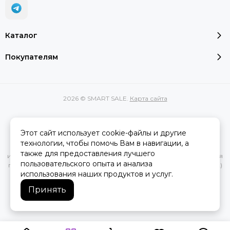
Каталог
Покупателям
2026 © SMART SALE.
Карта сайта
Этот сайт использует cookie-файлы и другие
Вся представленная на сайте информация, касающаяся
технологии, чтобы помочь Вам в навигации, а
характеристик, стоимости товаров и услуг, носит
также для предоставления лучшего
информационный характер и ни при каких условиях не является
пользовательского опыта и анализа
публичной офертой, определяемой положениями Статьи 437(2)
использования наших продуктов и услуг.
Гражданского кодекса РФ.
Принять