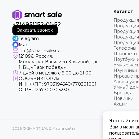
Каталог
Продукция
+7(495)152-01-52
Продукция
Заказать звонок
Продукция
Продукция
Telegram
Продукция
Max
Телефоны
info@smart-sale.ru
Планшеты
121096, Россия,
Ноутбуки 
Москва, ул. Василисы Кожиной, 1, к.
Умные часы
1, БЦ «Парк победы»
Наушники 
7 дней в неделю с 9:00 до 21:00
Игровые пр
ООО «ВИКТОРИ»
Аксессуар
ИНН/КПП: 9703194540/770301001
Умный дом
ОГРН: 1247700705230
Бренды
Новинки
Акции
Этот сайт ис
Вам в навига
2026 © SMART SALE.
Карта сайта
пользователь