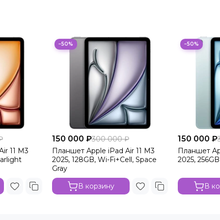
−50%
−50%
150 000 ₽
150 000 ₽
₽
300 000 ₽
ir 11 M3
Планшет Apple iPad Air 11 M3
Планшет App
arlight
2025, 128GB, Wi-Fi+Cell, Space
2025, 256GB,
Gray
В корзину
В к