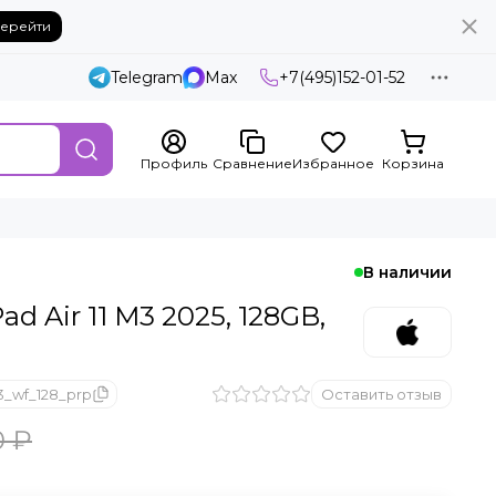
ерейти
Telegram
Max
+7(495)152-01-52
Профиль
Сравнение
Избранное
Корзина
В наличии
d Air 11 M3 2025, 128GB,
3_wf_128_prp
Оставить отзыв
0 ₽