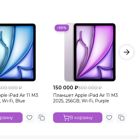
−50%
150 000 ₽
15
300 000 ₽
300 000 ₽
le iPad Air 11 M3
Планшет Apple iPad Air 11 M3
Пл
 Wi-Fi, Blue
2025, 256GB, Wi-Fi, Purple
20
орзину
В корзину