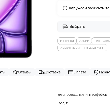
Загружаем варианты то
Выбрать
Новинки
Акции
Планшет
Apple iPad Air 11 M3 2025 Wi-Fi
нты
Отзывы
Доставка
Оплата
Гаран
Беспроводные интерфейсы:
Вес, г: