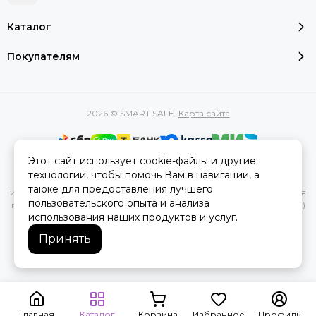
Каталог
Покупателям
2026 © SMART SALE.
Карта сайта
Этот сайт использует cookie-файлы и другие
Вся представленная на сайте информация, касающаяся
технологии, чтобы помочь Вам в навигации, а
характеристик, стоимости товаров и услуг, носит
также для предоставления лучшего
информационный характер и ни при каких условиях не является
пользовательского опыта и анализа
публичной офертой, определяемой положениями Статьи 437(2)
использования наших продуктов и услуг.
Гражданского кодекса РФ.
Принять
Главная
Каталог
Корзина
Избранное
Профиль