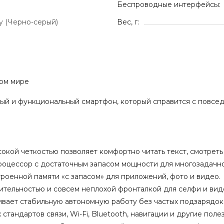
Беспроводные интерфейсы:
ay (Черно-серый)
Вес, г:
ном мире
рый и функциональный смартфон, который справится с повсе
кой четкостью позволяет комфортно читать текст, смотреть 
цессор с достаточным запасом мощности для многозадачнос
роенной памяти «с запасом» для приложений, фото и видео.
вительностью и совсем неплохой фронталкой для селфи и вид
ивает стабильную автономную работу без частых подзарядок
андартов связи, Wi-Fi, Bluetooth, навигации и другие поле