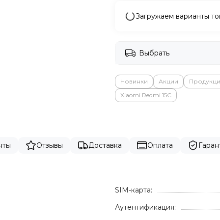
Загружаем варианты то
Выбрать
Новинки
Акции
Продукци
Xiaomi Redmi 15C
нты
Отзывы
Доставка
Оплата
Гаран
SIM-карта:
Аутентификация: