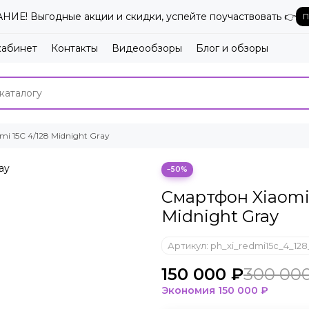
ИЕ! Выгодные акции и скидки, успейте поучаствовать 👉
П
кабинет
Контакты
Видеообзоры
Блог и обзоры
i 15C 4/128 Midnight Gray
−50%
Смартфон Xiaomi
Midnight Gray
Артикул:
ph_xi_redmi15c_4_128
150 000 ₽
300 00
Экономия
150 000 ₽