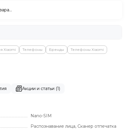
вара…
я Xiaomi
Телефоны
Бренды
Телефоны Xiaomi
тия
Акции и статьи (1)
Nano-SIM
Распознавание лица, Сканер отпечатка