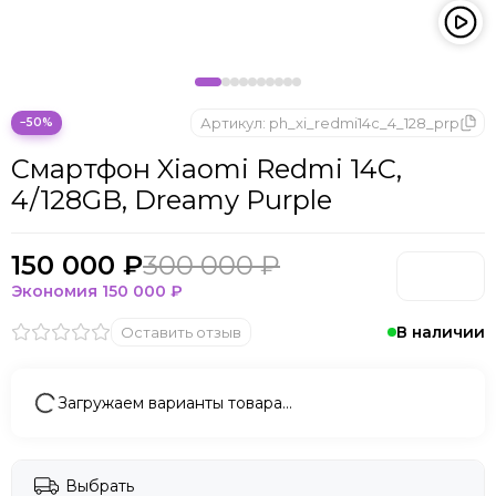
Microsoft
Nintendo
Oculus
OnePlus
ONYX BOOX
Артикул:
ph_xi_redmi14c_4_128_prp
−50%
OPPO
Смартфон Xiaomi Redmi 14C,
Oukitel
4/128GB, Dreamy Purple
Pico
Plaud Note
POCO
150 000 ₽
300 000 ₽
Realme
Экономия
150 000 ₽
Samsung
В наличии
Оставить отзыв
Sony
Tecno
Valve
Загружаем варианты товара…
Whoop
Xbox
Xiaomi
Выбрать
ZTE