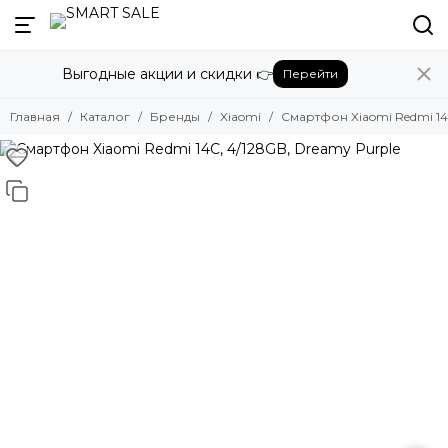
Назад
Выгодные акции и скидки 👉
Перейти
Бренды
Смотреть все бренды
Главная
Каталог
Бренды
Xiaomi
Смартфон Xiaomi Redmi 14
Amazon
Apple
Beats
Bose
DJI
Dyson
Fujifilm
Google
GoPro
Honor
HUAWEI
Insta360
JBL
Marshall