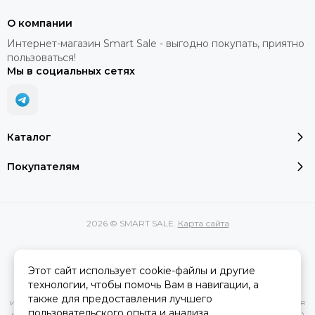
О компании
Интернет-магазин Smart Sale - выгодно покупать, приятно
пользоваться!
Мы в социальных сетях
Каталог
Покупателям
2026 © SMART SALE.
Карта сайта
Этот сайт использует cookie-файлы и другие
Вся представленная на сайте информация, касающаяся
технологии, чтобы помочь Вам в навигации, а
характеристик, стоимости товаров и услуг, носит
также для предоставления лучшего
информационный характер и ни при каких условиях не является
пользовательского опыта и анализа
публичной офертой, определяемой положениями Статьи 437(2)