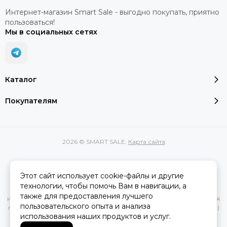
Интернет-магазин Smart Sale - выгодно покупать, приятно
пользоваться!
Мы в социальных сетях
Каталог
Покупателям
2026 © SMART SALE.
Карта сайта
Этот сайт использует cookie-файлы и другие
Вся представленная на сайте информация, касающаяся
технологии, чтобы помочь Вам в навигации, а
характеристик, стоимости товаров и услуг, носит
также для предоставления лучшего
информационный характер и ни при каких условиях не является
пользовательского опыта и анализа
публичной офертой, определяемой положениями Статьи 437(2)
использования наших продуктов и услуг.
Гражданского кодекса РФ.