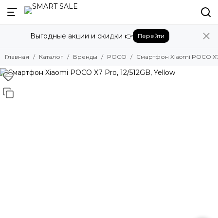
Назад
Выгодные акции и скидки 👉
Перейти
Бренды
Смотреть все бренды
Главная
Каталог
Бренды
POCO
Смартфон Xiaomi POCO X7 P
Amazon
Apple
Beats
Bose
DJI
Dyson
Fujifilm
Google
GoPro
Honor
HUAWEI
Insta360
JBL
Marshall