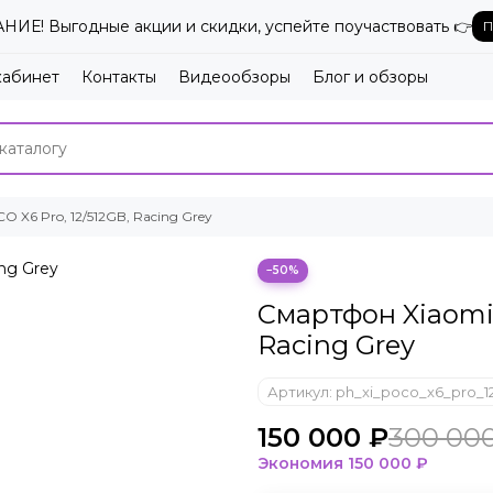
ИЕ! Выгодные акции и скидки, успейте поучаствовать 👉
П
кабинет
Контакты
Видеообзоры
Блог и обзоры
 X6 Pro, 12/512GB, Racing Grey
−50%
Смартфон Xiaomi 
Racing Grey
Артикул:
ph_xi_poco_x6_pro_12
150 000 ₽
300 00
Экономия
150 000 ₽