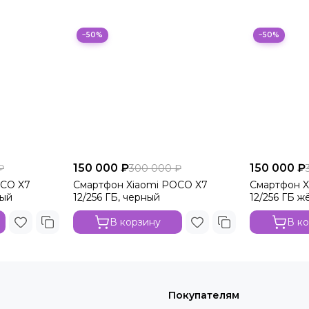
−50%
−50%
150 000 ₽
150 000 ₽
₽
300 000 ₽
OCO X7
Смартфон Xiaomi POCO X7
Смартфон X
тый
12/256 ГБ, черный
12/256 ГБ ж
В корзину
В к
Покупателям