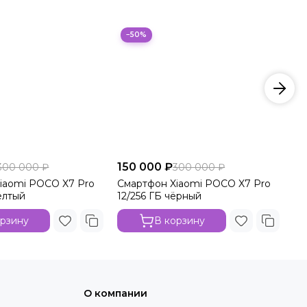
−50%
150 000 ₽
15
300 000 ₽
300 000 ₽
iaomi POCO X7 Pro
Смартфон Xiaomi POCO X7 Pro
См
ёлтый
12/256 ГБ чёрный
12
орзину
В корзину
О компании