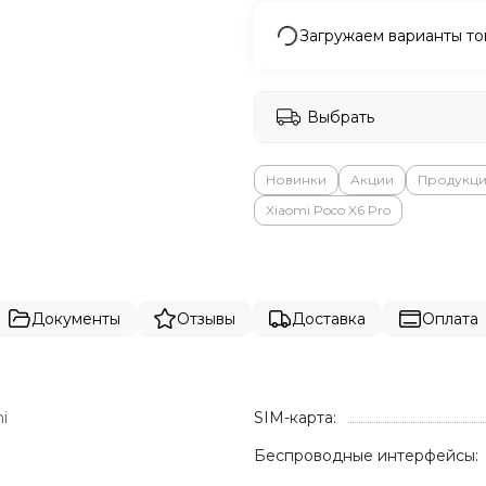
Загружаем варианты то
Выбрать
Новинки
Акции
Продукци
Xiaomi Poco X6 Pro
Документы
Отзывы
Доставка
Оплата
i
SIM-карта:
Беспроводные интерфейсы: