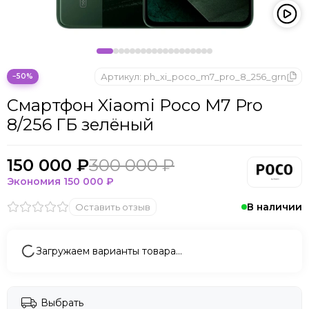
Microsoft
Nintendo
Oculus
OnePlus
ONYX BOOX
Артикул:
ph_xi_poco_m7_pro_8_256_grn
−50%
OPPO
Смартфон Xiaomi Poco M7 Pro
Oukitel
8/256 ГБ зелёный
Pico
Plaud Note
POCO
150 000 ₽
300 000 ₽
Realme
Экономия
150 000 ₽
Samsung
В наличии
Оставить отзыв
Sony
Tecno
Valve
Загружаем варианты товара…
Whoop
Xbox
Xiaomi
Выбрать
ZTE