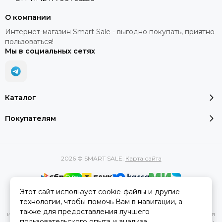
О компании
Интернет-магазин Smart Sale - выгодно покупать, приятно
пользоваться!
Мы в социальных сетях
Каталог
Покупателям
2026 © SMART SALE.
Карта сайта
Этот сайт использует cookie-файлы и другие
Вся представленная на сайте информация, касающаяся
технологии, чтобы помочь Вам в навигации, а
характеристик, стоимости товаров и услуг, носит
также для предоставления лучшего
информационный характер и ни при каких условиях не является
пользовательского опыта и анализа