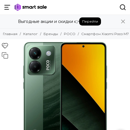
Назад
Выгодные акции и скидки 👉
Перейти
Бренды
Смотреть все бренды
Главная
Каталог
Бренды
POCO
Смартфон Xiaomi Poco M7 
Amazon
Apple
Beats
Bose
DJI
Dyson
Fujifilm
Google
GoPro
Honor
HUAWEI
Insta360
JBL
Marshall