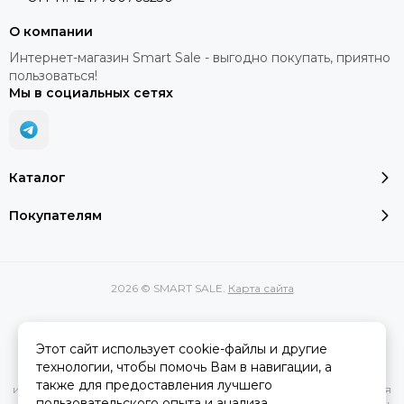
О компании
Интернет-магазин Smart Sale - выгодно покупать, приятно
пользоваться!
Мы в социальных сетях
Каталог
Покупателям
2026 © SMART SALE.
Карта сайта
Этот сайт использует cookie-файлы и другие
Вся представленная на сайте информация, касающаяся
технологии, чтобы помочь Вам в навигации, а
характеристик, стоимости товаров и услуг, носит
также для предоставления лучшего
информационный характер и ни при каких условиях не является
пользовательского опыта и анализа