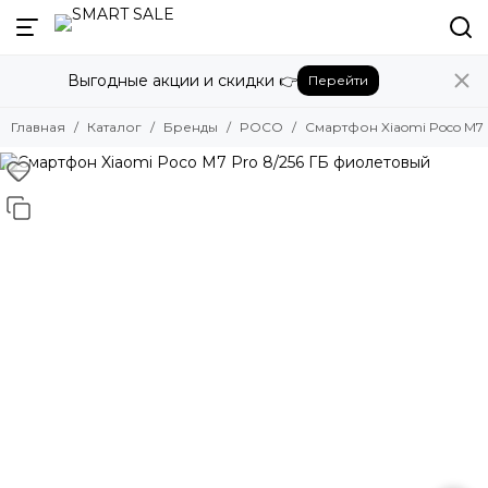
Назад
Выгодные акции и скидки 👉
Перейти
Бренды
Смотреть все бренды
Главная
Каталог
Бренды
POCO
Смартфон Xiaomi Poco M7 
Amazon
Apple
Beats
Bose
DJI
Dyson
Fujifilm
Google
GoPro
Honor
HUAWEI
Insta360
JBL
Marshall