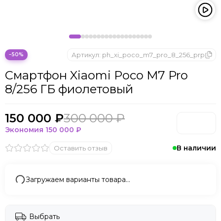
Microsoft
Nintendo
Oculus
OnePlus
ONYX BOOX
Артикул:
ph_xi_poco_m7_pro_8_256_prp
−50%
OPPO
Смартфон Xiaomi Poco M7 Pro
Oukitel
8/256 ГБ фиолетовый
Pico
Plaud Note
POCO
150 000 ₽
300 000 ₽
Realme
Экономия
150 000 ₽
Samsung
В наличии
Оставить отзыв
Sony
Tecno
Valve
Загружаем варианты товара…
Whoop
Xbox
Xiaomi
Выбрать
ZTE