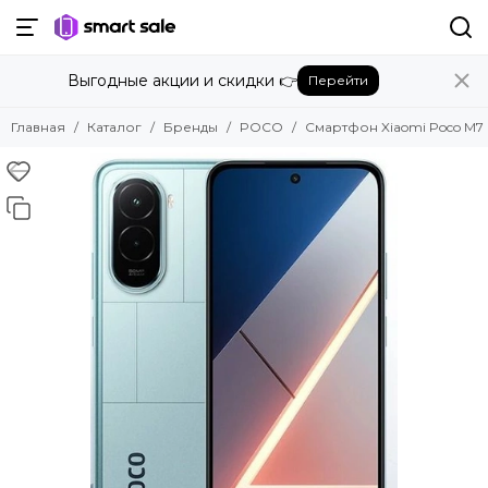
Назад
Выгодные акции и скидки 👉
Перейти
Бренды
Смотреть все бренды
Главная
Каталог
Бренды
POCO
Смартфон Xiaomi Poco M7 6
Amazon
Apple
Beats
Bose
DJI
Dyson
Fujifilm
Google
GoPro
Honor
HUAWEI
Insta360
JBL
Marshall