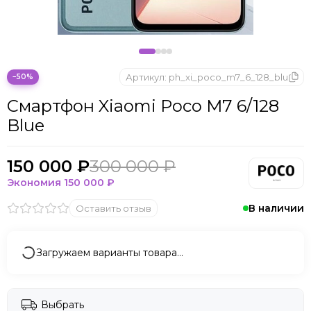
Microsoft
Nintendo
Oculus
OnePlus
ONYX BOOX
Артикул:
ph_xi_poco_m7_6_128_blu
−50%
OPPO
Смартфон Xiaomi Poco M7 6/128
Oukitel
Blue
Pico
Plaud Note
POCO
150 000 ₽
300 000 ₽
Realme
Экономия
150 000 ₽
Samsung
В наличии
Оставить отзыв
Sony
Tecno
Valve
Загружаем варианты товара…
Whoop
Xbox
Xiaomi
Выбрать
ZTE