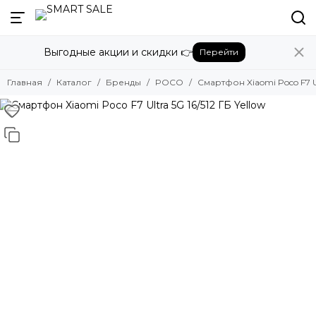
Назад
Выгодные акции и скидки 👉
Перейти
Бренды
Смотреть все бренды
Главная
Каталог
Бренды
POCO
Смартфон Xiaomi Poco F7 Ult
Amazon
Apple
Beats
Bose
DJI
Dyson
Fujifilm
Google
GoPro
Honor
HUAWEI
Insta360
JBL
Marshall