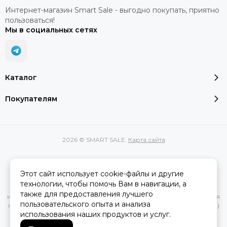
Интернет-магазин Smart Sale - выгодно покупать, приятно
пользоваться!
Мы в социальных сетях
Каталог
Покупателям
2026 © SMART SALE.
Карта сайта
Этот сайт использует cookie-файлы и другие
Вся представленная на сайте информация, касающаяся
технологии, чтобы помочь Вам в навигации, а
характеристик, стоимости товаров и услуг, носит
также для предоставления лучшего
информационный характер и ни при каких условиях не является
пользовательского опыта и анализа
публичной офертой, определяемой положениями Статьи 437(2)
использования наших продуктов и услуг.
Гражданского кодекса РФ.