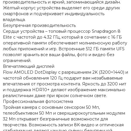
производительность и яркий, запоминающийся дизайн.
Жёлтый корпус устройства выделяет его среди других
смартфонов и подчёркивает индивидуальность
владельца.
Безупречная производительность
Сердце устройства – топовый процессор Snapdragon 8
Elite с частотой до 4.32 ГГц, который в сочетании с 16 ГБ
оперативной памяти обеспечивает молниеносную работу
любых приложений и игр. Встроенные 512 ГБ памяти UFS
позволят хранить все ваши файлы, фото и видео без
ограничений.
Впечатляющий дисплей
Flow AMOLED DotDisplay с разрешением 2K (3200×1440) и
частотой обновления 120 Гц подарит вам незабываемые
впечатления от просмотра контента. Яркость до 3200 нит
и поддержка HDR10+ делают изображение максимально
реалистичным даже при ярком солнечном свете.
Профессиональная фотосистема
Тройная камера с основным сенсором 50 Мп,
телеобъективом 50 Мп и сверхширокоугольным модулем
32 Мп открывает безграничные возможности для
творчества. Возможность записи 8K-видео и оптическая
стабилизация делают каждую съёмку безупречной.