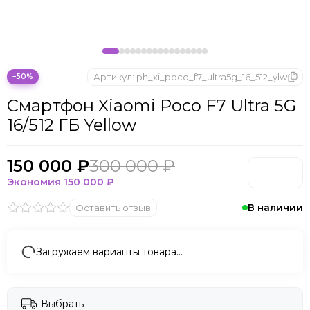
Microsoft
Nintendo
Oculus
OnePlus
ONYX BOOX
Артикул:
ph_xi_poco_f7_ultra5g_16_512_ylw
−50%
OPPO
Смартфон Xiaomi Poco F7 Ultra 5G
Oukitel
16/512 ГБ Yellow
Pico
Plaud Note
POCO
150 000 ₽
300 000 ₽
Realme
Экономия
150 000 ₽
Samsung
В наличии
Оставить отзыв
Sony
Tecno
Valve
Загружаем варианты товара…
Whoop
Xbox
Xiaomi
Выбрать
ZTE