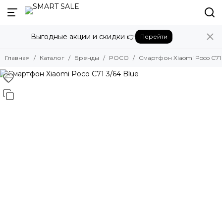
Назад
Выгодные акции и скидки 👉
Перейти
Бренды
Смотреть все бренды
Главная
Каталог
Бренды
POCO
Смартфон Xiaomi Poco C71 
Amazon
Apple
Beats
Bose
DJI
Dyson
Fujifilm
Google
GoPro
Honor
HUAWEI
Insta360
JBL
Marshall