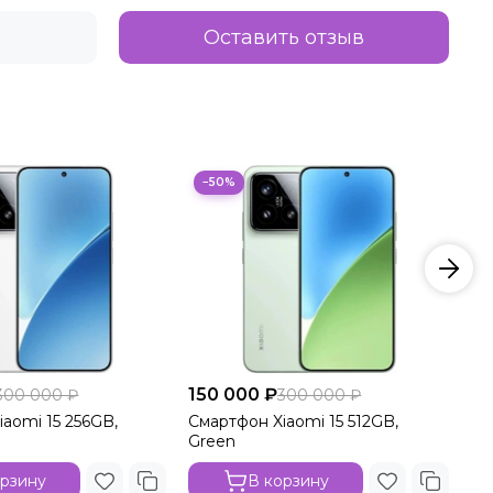
Оставить отзыв
−50%
150 000 ₽
15
300 000 ₽
300 000 ₽
aomi 15 256GB,
Смартфон Xiaomi 15 512GB,
См
Green
Wh
орзину
В корзину