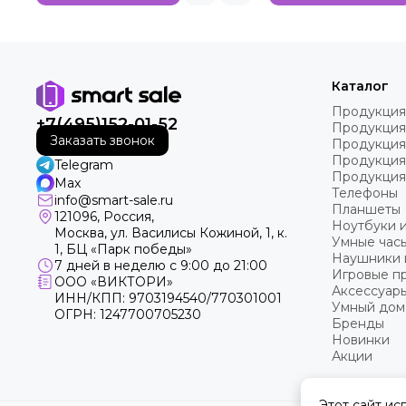
Каталог
Продукция
+7(495)152-01-52
Продукция
Заказать звонок
Продукция
Продукция
Telegram
Продукция
Max
Телефоны
info@smart-sale.ru
Планшеты
121096, Россия,
Ноутбуки 
Москва, ул. Василисы Кожиной, 1, к.
Умные часы
1, БЦ «Парк победы»
Наушники 
7 дней в неделю с 9:00 до 21:00
Игровые пр
ООО «ВИКТОРИ»
Аксессуар
ИНН/КПП: 9703194540/770301001
Умный дом
ОГРН: 1247700705230
Бренды
Новинки
Акции
Этот сайт ис