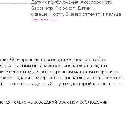
Датчик приближения, Акселерометр,
Барометр, Гироскоп, Датчик
освещенности, Сканер отпечатка пальца,
Датчик распознавания лица
 ценит безупречную производительность в любом
искусственным интеллектом запечатлеет каждый
ии. Элегантный дизайн с прочным матовым покрытием
ением подарит невероятные впечатления от просмотра
4T — это ваш надежный спутник, который всегда на шаг
няется только на заводской брак при соблюдении