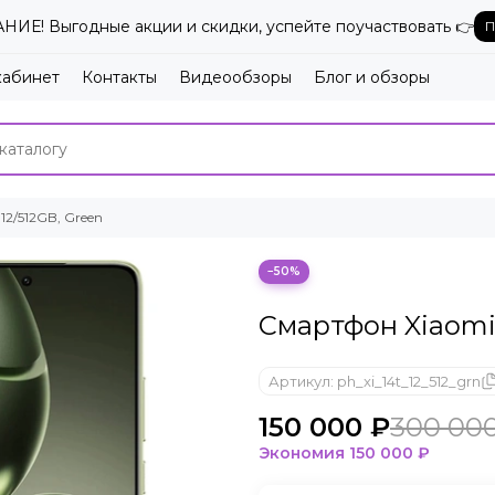
ИЕ! Выгодные акции и скидки, успейте поучаствовать 👉
П
кабинет
Контакты
Видеообзоры
Блог и обзоры
12/512GB, Green
−50%
Смартфон Xiaomi 
Артикул:
ph_xi_14t_12_512_grn
150 000 ₽
300 00
Экономия
150 000 ₽