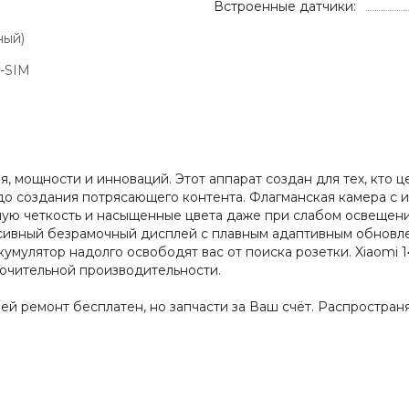
Встроенные датчики:
ный)
-SIM
ля, мощности и инноваций. Этот аппарат создан для тех, кто
до создания потрясающего контента. Флагманская камера с 
ную четкость и насыщенные цвета даже при слабом освещен
рсивный безрамочный дисплей с плавным адаптивным обновл
мулятор надолго освободят вас от поиска розетки. Xiaomi 1
лючительной производительности.
дней ремонт бесплатен, но запчасти за Ваш счёт. Распростра