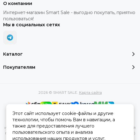
О компании
Интернет-магазин Smart Sale - выгодно покупать, приятно
пользоваться!
Мы в социальных сетях
Каталог
Покупателям
2026 © SMART SALE.
Карта сайта
Этот сайт использует cookie-файлы и другие
Вся представленная на сайте информация, касающаяся
технологии, чтобы помочь Вам в навигации, а
характеристик, стоимости товаров и услуг, носит
также для предоставления лучшего
информационный характер и ни при каких условиях не является
пользовательского опыта и анализа
публичной офертой, определяемой положениями Статьи 437(2)
использования наших продуктов и услуг.
Гражданского кодекса РФ.