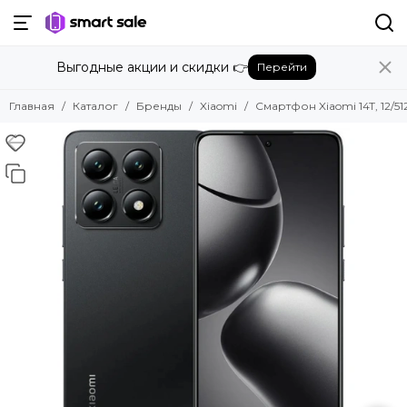
Назад
Выгодные акции и скидки 👉
Перейти
Бренды
Смотреть все бренды
Главная
Каталог
Бренды
Xiaomi
Смартфон Xiaomi 14T, 12/51
Amazon
Apple
Beats
Bose
DJI
Dyson
Fujifilm
Google
GoPro
Honor
HUAWEI
Insta360
JBL
Marshall