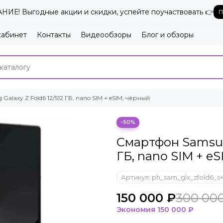
ИЕ! Выгодные акции и скидки, успейте поучаствовать 👉
П
кабинет
Контакты
Видеообзоры
Блог и обзоры
laxy Z Fold6 12/512 ГБ, nano SIM + eSIM, чёрный
−50%
Смартфон Samsung
ГБ, nano SIM + e
Артикул:
ph_sam_glx_zfold6_s+
150 000 ₽
300 00
Экономия
150 000 ₽