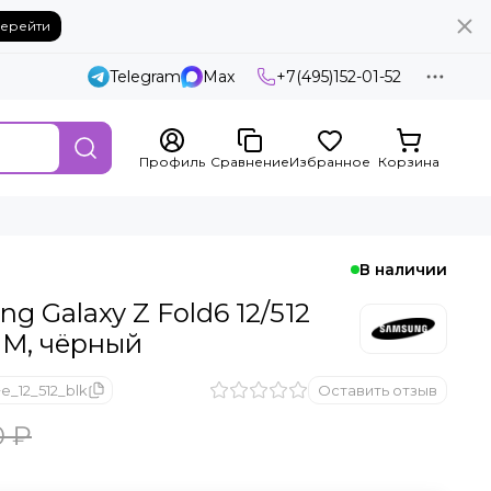
ерейти
Telegram
Max
+7(495)152-01-52
Профиль
Сравнение
Избранное
Корзина
В наличии
 Galaxy Z Fold6 12/512
SIM, чёрный
e_12_512_blk
Оставить отзыв
0 ₽