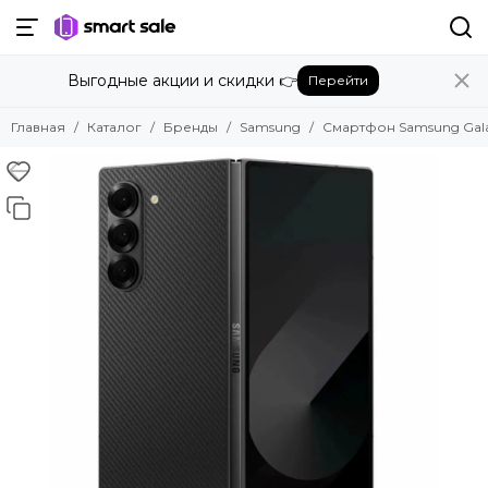
Назад
Выгодные акции и скидки 👉
Перейти
Бренды
Смотреть все бренды
Главная
Каталог
Бренды
Samsung
Смартфон Samsung Galax
Amazon
Apple
Beats
Bose
DJI
Dyson
Fujifilm
Google
GoPro
Honor
HUAWEI
Insta360
JBL
Marshall