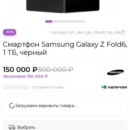
Microsoft
Nintendo
Oculus
OnePlus
ONYX BOOX
Артикул:
ph_sam_glx_zfold6_1tb_blk
−50%
OPPO
Смартфон Samsung Galaxy Z Fold6,
Oukitel
1 ТБ, чёрный
Pico
Plaud Note
POCO
150 000 ₽
300 000 ₽
Realme
Экономия
150 000 ₽
Samsung
В наличии
Оставить отзыв
Sony
Tecno
Valve
Загружаем варианты товара…
Whoop
Xbox
Xiaomi
Выбрать
ZTE