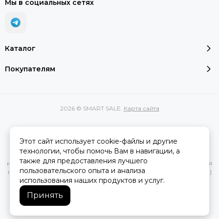
Мы в социальных сетях
Каталог
Покупателям
2026 © SMART SALE.
Карта сайта
Этот сайт использует cookie-файлы и другие
Вся представленная на сайте информация, касающаяся
технологии, чтобы помочь Вам в навигации, а
характеристик, стоимости товаров и услуг, носит
также для предоставления лучшего
информационный характер и ни при каких условиях не является
пользовательского опыта и анализа
публичной офертой, определяемой положениями Статьи 437(2)
использования наших продуктов и услуг.
Гражданского кодекса РФ.
Принять