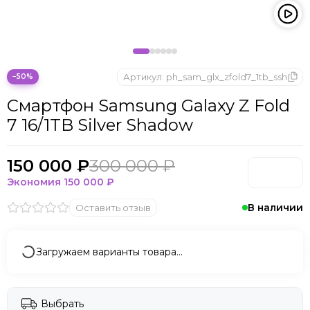
Microsoft
Nintendo
Oculus
OnePlus
ONYX BOOX
Артикул:
ph_sam_glx_zfold7_1tb_ssh
−50%
OPPO
Смартфон Samsung Galaxy Z Fold
Oukitel
7 16/1TB Silver Shadow
Pico
Plaud Note
POCO
150 000 ₽
300 000 ₽
Realme
Экономия
150 000 ₽
Samsung
В наличии
Оставить отзыв
Sony
Tecno
Valve
Загружаем варианты товара…
Whoop
Xbox
Xiaomi
Выбрать
ZTE