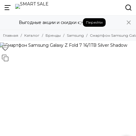
Назад
Выгодные акции и скидки 👉
Перейти
Бренды
Смотреть все бренды
Главная
Каталог
Бренды
Samsung
Смартфон Samsung Galaxy
Amazon
Apple
Beats
Bose
DJI
Dyson
Fujifilm
Google
GoPro
Honor
HUAWEI
Insta360
JBL
Marshall