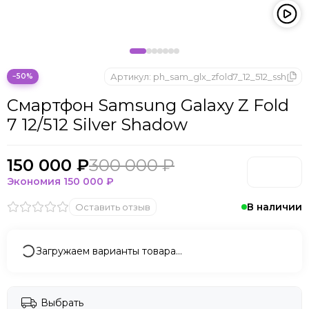
Microsoft
Nintendo
Oculus
OnePlus
ONYX BOOX
Артикул:
ph_sam_glx_zfold7_12_512_ssh
−50%
OPPO
Смартфон Samsung Galaxy Z Fold
Oukitel
7 12/512 Silver Shadow
Pico
Plaud Note
POCO
150 000 ₽
300 000 ₽
Realme
Экономия
150 000 ₽
Samsung
В наличии
Оставить отзыв
Sony
Tecno
Valve
Загружаем варианты товара…
Whoop
Xbox
Xiaomi
Выбрать
ZTE