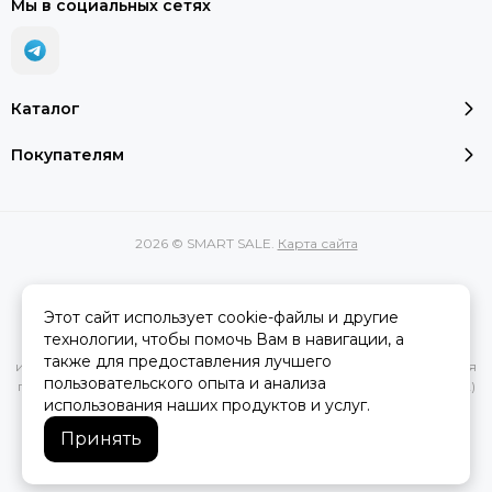
Мы в социальных сетях
Каталог
Покупателям
2026 © SMART SALE.
Карта сайта
Этот сайт использует cookie-файлы и другие
Вся представленная на сайте информация, касающаяся
технологии, чтобы помочь Вам в навигации, а
характеристик, стоимости товаров и услуг, носит
также для предоставления лучшего
информационный характер и ни при каких условиях не является
пользовательского опыта и анализа
публичной офертой, определяемой положениями Статьи 437(2)
использования наших продуктов и услуг.
Гражданского кодекса РФ.
Принять