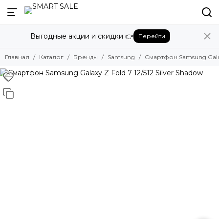
Назад
Выгодные акции и скидки 👉
Перейти
Бренды
Смотреть все бренды
Главная
Каталог
Бренды
Samsung
Смартфон Samsung Galaxy
Amazon
Apple
Beats
Bose
DJI
Dyson
Fujifilm
Google
GoPro
Honor
HUAWEI
Insta360
JBL
Marshall