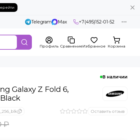
ерейти
Telegram
Max
+7(495)152-01-52
Профиль
Сравнение
Избранное
Корзина
В наличии
 Galaxy Z Fold 6,
 Black
_256_blk
Оставить отзыв
0 ₽