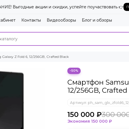
ИЕ! Выгодные акции и скидки, успейте поучаствовать 👉
П
кабинет
Контакты
Видеообзоры
Блог и обзоры
laxy Z Fold 6, 12/256GB, Crafted Black
−50%
Смартфон Samsung
12/256GB, Crafted
Артикул:
ph_sam_glx_zfold6_12
150 000 ₽
300 00
Экономия
150 000 ₽