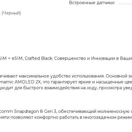
Встроенные датчики:
k (Черный)
 SIM + eSIM, Crafted Black: Совершенство и Инновации в Ваши
печивают максимальное удобство использования. Основной э
ynamic AMOLED 2X, что гарантирует яркие и насыщенные цве
одит для быстрого взаимодействия на ходу, просмотра уве
comm Snapdragon 8 Gen 3, обеспечивающий молниеносную с
мяти позволяют комфортно работать в многозадачном режим