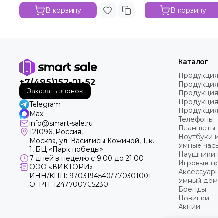
В корзину
В корзину
Каталог
Продукция
+7(495)152-01-52
Продукция
Заказать звонок
Продукция
Продукция
Telegram
Продукция
Max
Телефоны
info@smart-sale.ru
Планшеты
121096, Россия,
Ноутбуки 
Москва, ул. Василисы Кожиной, 1, к.
Умные часы
1, БЦ «Парк победы»
Наушники 
7 дней в неделю с 9:00 до 21:00
Игровые пр
ООО «ВИКТОРИ»
Аксессуар
ИНН/КПП: 9703194540/770301001
Умный дом
ОГРН: 1247700705230
Бренды
Новинки
Акции