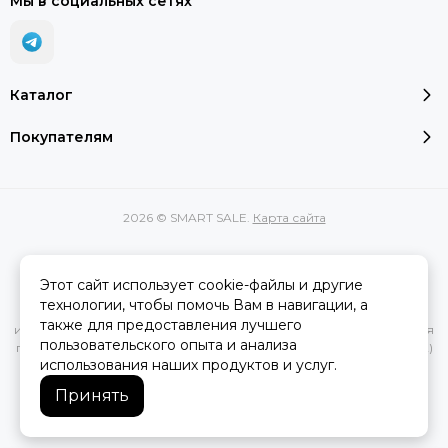
Мы в социальных сетях
Каталог
Покупателям
2026 © SMART SALE.
Карта сайта
Этот сайт использует cookie-файлы и другие
Вся представленная на сайте информация, касающаяся
технологии, чтобы помочь Вам в навигации, а
характеристик, стоимости товаров и услуг, носит
также для предоставления лучшего
информационный характер и ни при каких условиях не является
пользовательского опыта и анализа
публичной офертой, определяемой положениями Статьи 437(2)
использования наших продуктов и услуг.
Гражданского кодекса РФ.
Принять