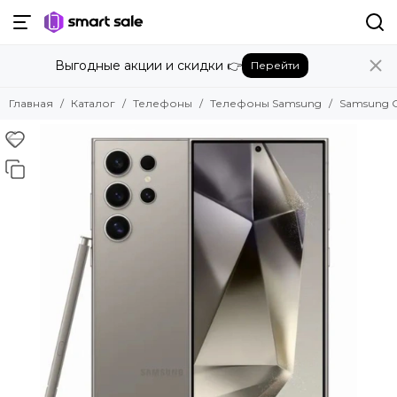
Назад
Назад
Выгодные акции и скидки 👉
Перейти
Телефоны
Телефоны Samsung
Смотреть все товары
Смотреть все товары
Главная
Каталог
Телефоны
Телефоны Samsung
Samsung Ga
Телефоны Apple
Samsung Galaxy S25 FE
Телефоны Google Pixel
Samsung Galaxy A17
Телефоны Honor
Samsung Galaxy A07
Телефоны Huawei
Samsung Galaxy Z Fold 7
Телефоны OnePlus
Samsung Galaxy Z Flip 7
Телефоны Oppo
Samsung Galaxy Z Flip 7 FE
Телефоны Oukitel
Samsung Galaxy S25 Edge
Телефоны Poco
Samsung Galaxy A56
Телефоны Realme
Samsung Galaxy A36
Телефоны Samsung
Samsung Galaxy A26
Samsung Galaxy M16
Телефоны Tecno
Samsung Galaxy M06
Телефоны Xiaomi
Samsung Galaxy S25 Ultra
Samsung Galaxy S25 Plus