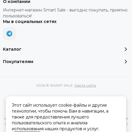
О компании
Интернет-магазин Smart Sale - выгодно покупать, приятно
пользоваться!
Мы в социальных сетях
Каталог
Покупателям
2026 © SMART SALE.
Карта сайта
Этот сайт использует cookie-файлы и другие
Вся представленная на сайте информация, касающаяся
технологии, чтобы помочь Вам в навигации, а
характеристик, стоимости товаров и услуг, носит
также для предоставления лучшего
информационный характер и ни при каких условиях не является
пользовательского опыта и анализа
публичной офертой, определяемой положениями Статьи 437(2)
использования наших продуктов и услуг.
Гражданского кодекса РФ.