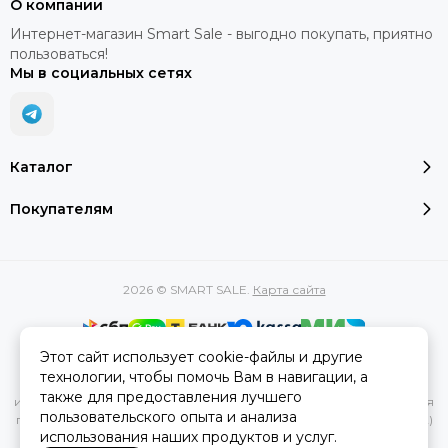
О компании
Интернет-магазин Smart Sale - выгодно покупать, приятно
пользоваться!
Мы в социальных сетях
Каталог
Покупателям
2026 © SMART SALE.
Карта сайта
Этот сайт использует cookie-файлы и другие
Вся представленная на сайте информация, касающаяся
технологии, чтобы помочь Вам в навигации, а
характеристик, стоимости товаров и услуг, носит
также для предоставления лучшего
информационный характер и ни при каких условиях не является
пользовательского опыта и анализа
публичной офертой, определяемой положениями Статьи 437(2)
использования наших продуктов и услуг.
Гражданского кодекса РФ.