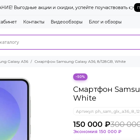
ИЕ! Выгодные акции и скидки, успейте поучаствовать 👉
П
кабинет
Контакты
Видеообзоры
Блог и обзоры
ng Galaxy A36
Смартфон Samsung Galaxy A36, 8/128GB, White
−50%
Смартфон Samsung
White
Артикул:
ph_sam_glx_a36_8_1
150 000 ₽
300 00
Экономия
150 000 ₽