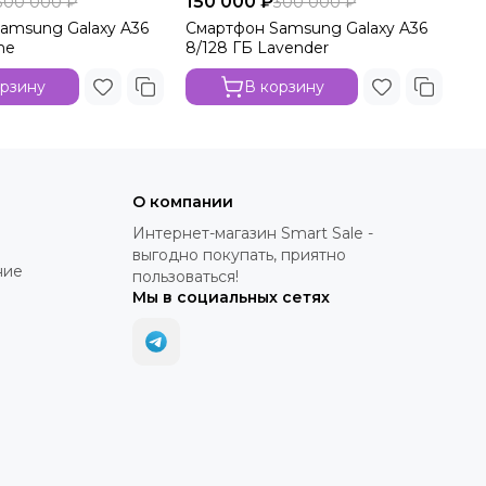
150 000 ₽
15
300 000 ₽
300 000 ₽
amsung Galaxy A36
Смартфон Samsung Galaxy A36
См
me
8/128 ГБ Lavender
8/
орзину
В корзину
О компании
Интернет-магазин Smart Sale -
выгодно покупать, приятно
ние
пользоваться!
Мы в социальных сетях