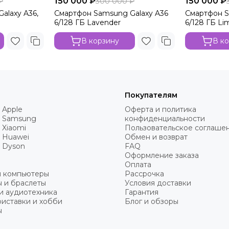
150 000 ₽
150 000 ₽
₽
300 000 ₽
alaxy A36,
Смартфон Samsung Galaxy A36
Смартфон S
6/128 ГБ Lavender
6/128 ГБ Li
В корзину
В к
Покупателям
 Apple
Оферта и политика
 Samsung
конфиденциальности
 Xiaomi
Пользовательское соглаше
 Huawei
Обмен и возврат
 Dyson
FAQ
Оформление заказа
Оплата
и компьютеры
Рассрочка
 и браслеты
Условия доставки
и аудиотехника
Гарантия
иставки и хобби
Блог и обзоры
ы