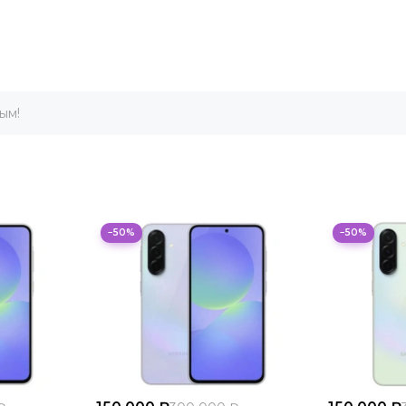
ым!
−50%
−50%