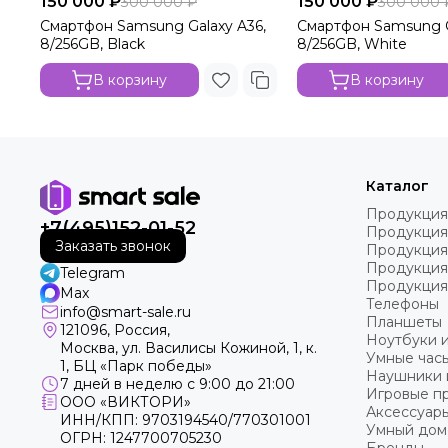
150 000 ₽
150 000 ₽
300 000 ₽
300 000 
Смартфон Samsung Galaxy A36,
Смартфон Samsung G
8/256GB, Black
8/256GB, White
В корзину
В корзину
Каталог
Продукция
+7(495)152-01-52
Продукция
Заказать звонок
Продукция
Продукция
Telegram
Продукция
Max
Телефоны
info@smart-sale.ru
Планшеты
121096, Россия,
Ноутбуки 
Москва, ул. Василисы Кожиной, 1, к.
Умные часы
1, БЦ «Парк победы»
Наушники 
7 дней в неделю с 9:00 до 21:00
Игровые пр
ООО «ВИКТОРИ»
Аксессуар
ИНН/КПП: 9703194540/770301001
Умный дом
ОГРН: 1247700705230