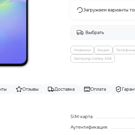
Загружаем варианты то
Выбрать
Новинки
Акции
Телефон
Samsung Galaxy A36
нты
Отзывы
Доставка
Оплата
Гаран
SIM-карта:
Аутентификация: