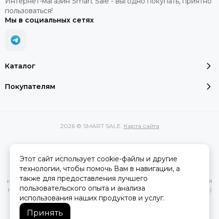
Интернет-магазин Smart Sale - выгодно покупать, приятно
пользоваться!
Мы в социальных сетях
Каталог
Покупателям
2026 © SMART SALE.
Карта сайта
Этот сайт использует cookie-файлы и другие
Вся представленная на сайте информация, касающаяся
технологии, чтобы помочь Вам в навигации, а
характеристик, стоимости товаров и услуг, носит
также для предоставления лучшего
информационный характер и ни при каких условиях не является
пользовательского опыта и анализа
публичной офертой, определяемой положениями Статьи 437(2)
использования наших продуктов и услуг.
Гражданского кодекса РФ.
Принять