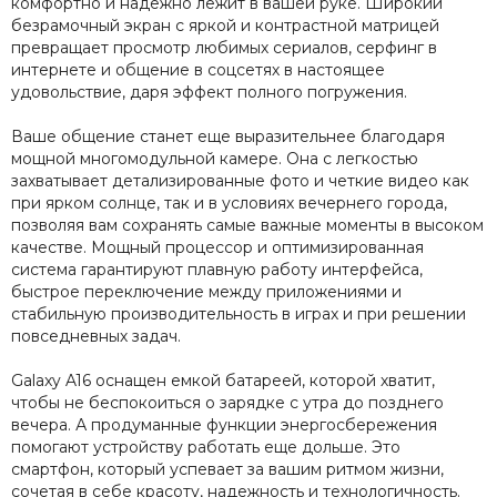
комфортно и надежно лежит в вашей руке. Широкий
безрамочный экран с яркой и контрастной матрицей
превращает просмотр любимых сериалов, серфинг в
интернете и общение в соцсетях в настоящее
удовольствие, даря эффект полного погружения.
Ваше общение станет еще выразительнее благодаря
мощной многомодульной камере. Она с легкостью
захватывает детализированные фото и четкие видео как
при ярком солнце, так и в условиях вечернего города,
позволяя вам сохранять самые важные моменты в высоком
качестве. Мощный процессор и оптимизированная
система гарантируют плавную работу интерфейса,
быстрое переключение между приложениями и
стабильную производительность в играх и при решении
повседневных задач.
Galaxy A16 оснащен емкой батареей, которой хватит,
чтобы не беспокоиться о зарядке с утра до позднего
вечера. А продуманные функции энергосбережения
помогают устройству работать еще дольше. Это
смартфон, который успевает за вашим ритмом жизни,
сочетая в себе красоту, надежность и технологичность.