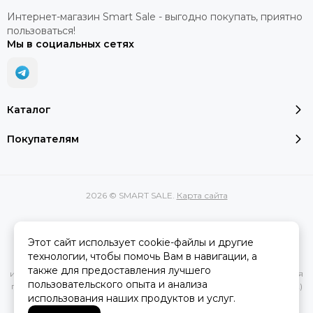
Интернет-магазин Smart Sale - выгодно покупать, приятно
пользоваться!
Мы в социальных сетях
Каталог
Покупателям
2026 © SMART SALE.
Карта сайта
Этот сайт использует cookie-файлы и другие
Вся представленная на сайте информация, касающаяся
технологии, чтобы помочь Вам в навигации, а
характеристик, стоимости товаров и услуг, носит
также для предоставления лучшего
информационный характер и ни при каких условиях не является
пользовательского опыта и анализа
публичной офертой, определяемой положениями Статьи 437(2)
использования наших продуктов и услуг.
Гражданского кодекса РФ.