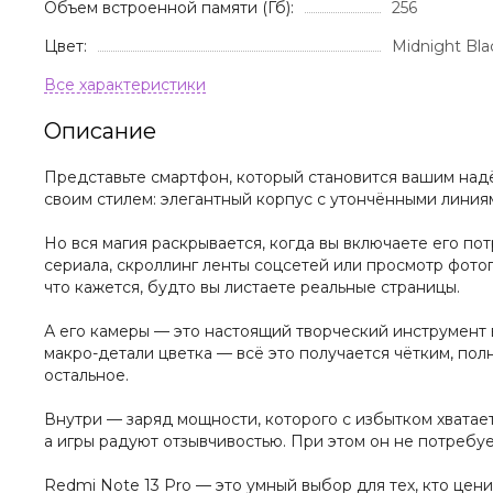
Объем встроенной памяти (Гб):
256
Цвет:
Midnight Bl
Описание
Представьте смартфон, который становится вашим надё
своим стилем: элегантный корпус с утончёнными линия
Но вся магия раскрывается, когда вы включаете его п
сериала, скроллинг ленты соцсетей или просмотр фото
что кажется, будто вы листаете реальные страницы.
А его камеры — это настоящий творческий инструмент в
макро-детали цветка — всё это получается чётким, пол
остальное.
Внутри — заряд мощности, которого с избытком хвата
а игры радуют отзывчивостью. При этом он не потребу
Redmi Note 13 Pro — это умный выбор для тех, кто цен