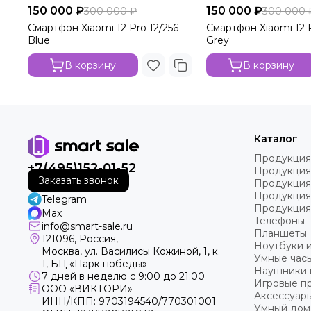
150 000 ₽
150 000 ₽
300 000 ₽
300 000 
Смартфон Xiaomi 12 Pro 12/256
Смартфон Xiaomi 12 P
Blue
Grey
В корзину
В корзину
Каталог
Продукция
+7(495)152-01-52
Продукция
Заказать звонок
Продукция
Продукция
Telegram
Продукция
Max
Телефоны
info@smart-sale.ru
Планшеты
121096, Россия,
Ноутбуки 
Москва, ул. Василисы Кожиной, 1, к.
Умные часы
1, БЦ «Парк победы»
Наушники 
7 дней в неделю с 9:00 до 21:00
Игровые пр
ООО «ВИКТОРИ»
Аксессуар
ИНН/КПП: 9703194540/770301001
Умный дом