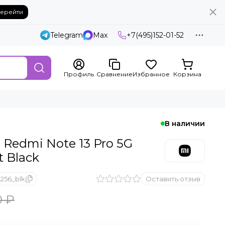
ерейти
Telegram
Max
+7(495)152-01-52
Профиль
Сравнение
Избранное
Корзина
В наличии
Rеdmi Note 13 Pro 5G
t Black
256_blk
Оставить отзыв
0 ₽