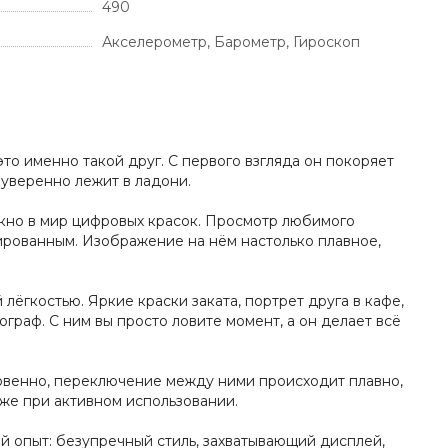
490
Акселерометр, Барометр, Гироскоп
то именно такой друг. С первого взгляда он покоряет
 уверенно лежит в ладони.
 окно в мир цифровых красок. Просмотр любимого
ированным. Изображение на нём настолько плавное,
ёгкостью. Яркие краски заката, портрет друга в кафе,
граф. С ним вы просто ловите момент, а он делает всё
новенно, переключение между ними происходит плавно,
аже при активном использовании.
ый опыт: безупречный стиль, захватывающий дисплей,