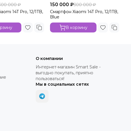
150 000 ₽
15
300 000 ₽
300 000 ₽
aomi 14T Pro, 12/1TB,
Смартфон Xiaomi 14T Pro, 12/1TB,
См
Blue
Gr
орзину
В корзину
О компании
Интернет-магазин Smart Sale -
выгодно покупать, приятно
ние
пользоваться!
Мы в социальных сетях