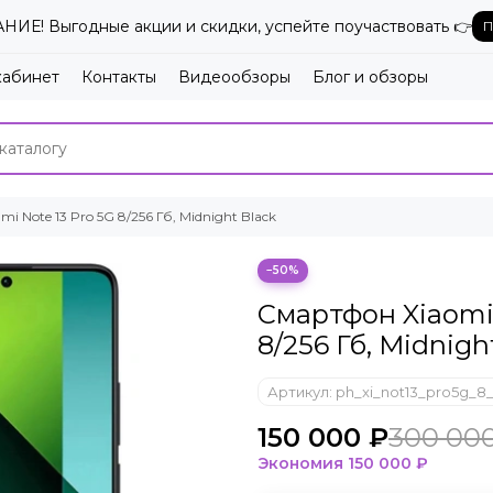
ИЕ! Выгодные акции и скидки, успейте поучаствовать 👉
П
кабинет
Контакты
Видеообзоры
Блог и обзоры
 Note 13 Pro 5G 8/256 Гб, Midnight Black
−50%
Смартфон Xiaomi 
8/256 Гб, Midnigh
Артикул:
ph_xi_not13_pro5g_8_
150 000 ₽
300 00
Экономия
150 000 ₽