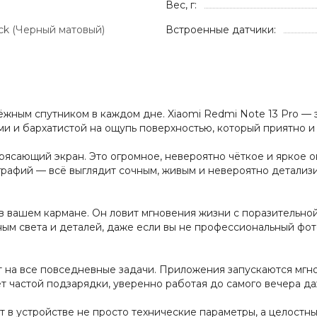
Вес, г:
ack (Черный матовый)
Встроенные датчики:
жным спутником в каждом дне. Xiaomi Redmi Note 13 Pro — э
ми и бархатистой на ощупь поверхностью, который приятно и
отрясающий экран. Это огромное, невероятно чёткое и яркое
графий — всё выглядит сочным, живым и невероятно детализ
 вашем кармане. Он ловит мгновения жизни с поразительной л
ным света и деталей, даже если вы не профессиональный фото
ет на все повседневные задачи. Приложения запускаются мг
ет частой подзарядки, уверенно работая до самого вечера д
ит в устройстве не просто технические параметры, а целостн