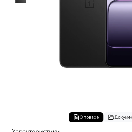
О товаре
Докуме
Характеристики