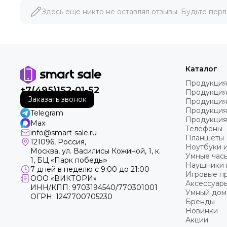
Здесь еще никто не оставлял отзывы. Будьте перв
Каталог
Продукция
+7(495)152-01-52
Продукция
Заказать звонок
Продукция
Продукция
Telegram
Продукция
Max
Телефоны
info@smart-sale.ru
Планшеты
121096, Россия,
Ноутбуки 
Москва, ул. Василисы Кожиной, 1, к.
Умные часы
1, БЦ «Парк победы»
Наушники 
7 дней в неделю с 9:00 до 21:00
Игровые пр
ООО «ВИКТОРИ»
Аксессуар
ИНН/КПП: 9703194540/770301001
Умный дом
ОГРН: 1247700705230
Бренды
Новинки
Акции