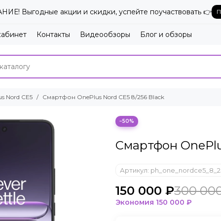
ИЕ! Выгодные акции и скидки, успейте поучаствовать 👉
П
кабинет
Контакты
Видеообзоры
Блог и обзоры
s Nord CE5
Смартфон OnePlus Nord CE5 8/256 Black
−50%
Смартфон OnePlus
Артикул:
ph_one_nordce5_8_2
150 000 ₽
300 00
Экономия
150 000 ₽