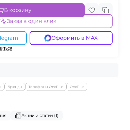
В корзину
Заказ в один клик
legram
Оформить в MAX
иться
ы
Бренды
Телефоны OnePlus
OnePlus
тия
Акции и статьи (1)