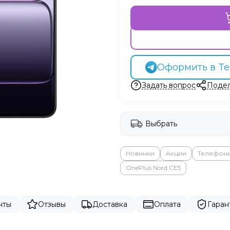
Оформить в Te
Задать вопрос
Подел
Выбрать
Новинки
Акции
Телефон
OnePlus Nord CE5
нты
Отзывы
Доставка
Оплата
Гаран