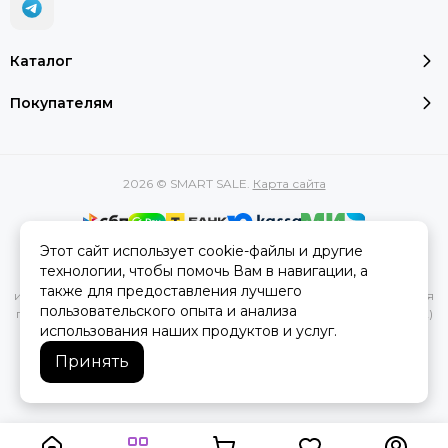
Каталог
Покупателям
2026 © SMART SALE.
Карта сайта
Этот сайт использует cookie-файлы и другие
Вся представленная на сайте информация, касающаяся
технологии, чтобы помочь Вам в навигации, а
характеристик, стоимости товаров и услуг, носит
также для предоставления лучшего
информационный характер и ни при каких условиях не является
пользовательского опыта и анализа
публичной офертой, определяемой положениями Статьи 437(2)
использования наших продуктов и услуг.
Гражданского кодекса РФ.
Принять