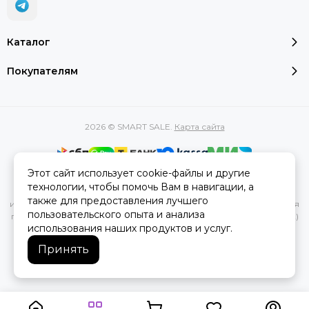
Каталог
Покупателям
2026 © SMART SALE.
Карта сайта
Этот сайт использует cookie-файлы и другие
Вся представленная на сайте информация, касающаяся
технологии, чтобы помочь Вам в навигации, а
характеристик, стоимости товаров и услуг, носит
также для предоставления лучшего
информационный характер и ни при каких условиях не является
пользовательского опыта и анализа
публичной офертой, определяемой положениями Статьи 437(2)
использования наших продуктов и услуг.
Гражданского кодекса РФ.
Принять