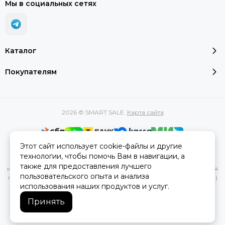
Мы в социальных сетях
Каталог
Покупателям
2026 © SMART SALE.
Карта сайта
Этот сайт использует cookie-файлы и другие
Вся представленная на сайте информация, касающаяся
технологии, чтобы помочь Вам в навигации, а
характеристик, стоимости товаров и услуг, носит
также для предоставления лучшего
информационный характер и ни при каких условиях не является
пользовательского опыта и анализа
публичной офертой, определяемой положениями Статьи 437(2)
использования наших продуктов и услуг.
Гражданского кодекса РФ.
Принять