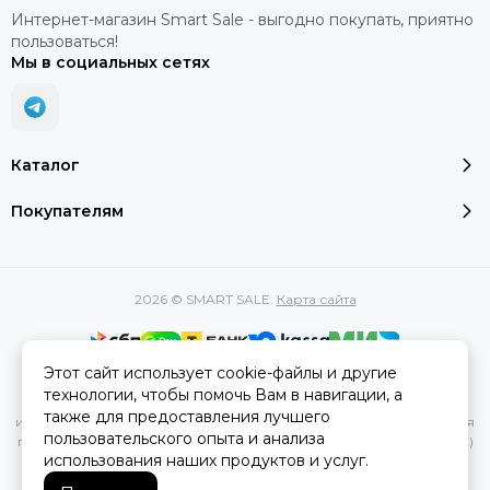
Интернет-магазин Smart Sale - выгодно покупать, приятно
пользоваться!
Мы в социальных сетях
Каталог
Покупателям
2026 © SMART SALE.
Карта сайта
Этот сайт использует cookie-файлы и другие
Вся представленная на сайте информация, касающаяся
технологии, чтобы помочь Вам в навигации, а
характеристик, стоимости товаров и услуг, носит
также для предоставления лучшего
информационный характер и ни при каких условиях не является
пользовательского опыта и анализа
публичной офертой, определяемой положениями Статьи 437(2)
использования наших продуктов и услуг.
Гражданского кодекса РФ.