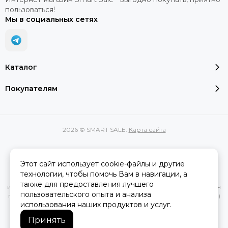
пользоваться!
Мы в социальных сетях
Каталог
Покупателям
2026 © SMART SALE.
Карта сайта
Этот сайт использует cookie-файлы и другие
Вся представленная на сайте информация, касающаяся
технологии, чтобы помочь Вам в навигации, а
характеристик, стоимости товаров и услуг, носит
также для предоставления лучшего
информационный характер и ни при каких условиях не является
пользовательского опыта и анализа
публичной офертой, определяемой положениями Статьи 437(2)
использования наших продуктов и услуг.
Гражданского кодекса РФ.
Принять