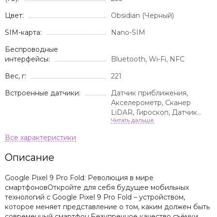
Цвет:
Obsidian (Черный)
SIM-карта:
Nano-SIM
Беспроводные
интерфейсы:
Bluetooth, Wi-Fi, NFC
Вес, г:
221
Встроенные датчики:
Датчик приближения,
Акселерометр, Сканер
LiDAR, Гироскоп, Датчик
освещенности, Компас,
Датчик распознавания лица,
Шагомер, Датчик
температуры тела
Описание
Google Pixel 9 Pro Fold: Революция в мире
смартфоновОткройте для себя будущее мобильных
технологий с Google Pixel 9 Pro Fold – устройством,
которое меняет представление о том, каким должен быть
современный смартфон.Безупречное качество съёмки