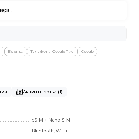
вара…
ы
Бренды
Телефоны Google Pixel
Google
тия
Акции и статьи (1)
eSIM + Nano-SIM
Bluetooth, Wi-Fi