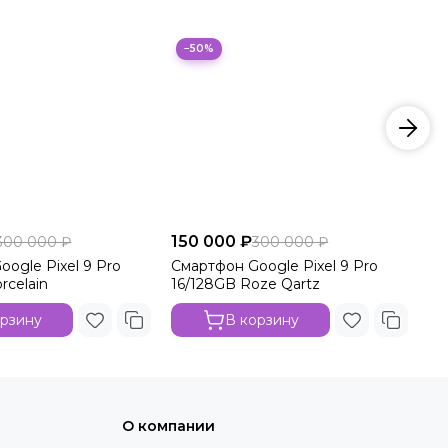
−50%
150 000 ₽
15
300 000 ₽
300 000 ₽
ogle Pixel 9 Pro
Смартфон Google Pixel 9 Pro
См
rcelain
16/128GB Roze Qartz
16
орзину
В корзину
О компании