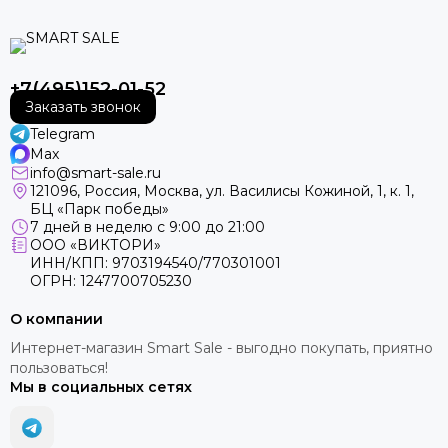
режим ночного видения для создания ярких фотографий
всего: от огней города до звездного неба. HDR+ на
камере Pixel улучшает качество фотографий за счет
автоматической настройки цвета и освещения. А с
+7(495)152-01-52
помощью Real Tone различные оттенки кожи
Заказать звонок
воспроизводятся достоверно. С помощью искусственного
интеллекта Google вы можете устранять лишние объекты
Telegram
из кадра, улучшать освещение и фон, перемещать объект,
Max
добавлять собственные изменения и многое другое всего
info@smart-sale.ru
несколькими нажатиями. Функция Best Take позволяет
121096, Россия, Москва, ул. Василисы Кожиной, 1, к. 1,
объединяет похожие фотографии в одно идеальное
БЦ «Парк победы»
7 дней в неделю с 9:00 до 21:00
изображение. Audio Magic Eraser использует
ООО «ВИКТОРИ»
искусственный интеллект Google, чтобы уменьшить
ИНН/КПП: 9703194540/770301001
отвлекающие звуки, такие как автомобили и ветер, чтобы
ОГРН: 1247700705230
вы могли слышать те, которые хотите.
О компании
Интернет-магазин Smart Sale - выгодно покупать, приятно
пользоваться!
Мы в социальных сетях