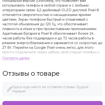
глобальной версии (Unlocked), что позволяет вам
использовать телефон в любой стране и с любыми
операторами связи. 6,2-дюймовый OLED дисплей Pixel 8
отличается сверхчеткостью и насыщенными яркими
цветами. Экран телефона быстрый и отзывчивый с
частотой обновления до 120 Гц, что обеспечивает
плавность в играх и при пролистывании приложениями
Адаптивная батарея в Pixel 8 обеспечивает более 24
часов работы без подзарядки и до 72 часов работы в
режиме энергосбережения и заряжается со скоростью до
27 Вт. Перейти на Google Pixel очень легко, для этого
просто подключите через кабель свой старый телефон к
новому Google Pixel и перенесите контакты, фотографии,
сообщения, приложения и многое другое. Процесс
переноса данных займет примерно за 30 минут.
Искусственный интеллект Google AI встроенный в Pixel 8
Отзывы о товаре
поможет вам избегать нежелательных спам-звонков, а
также сообщит вам, кто звонит и по какому вопросу,
прежде чем вы ответите на звонок. Если вас поставили на
Здесь еще никто не оставлял отзывы. Будьте
удержание во время звонка, Google AI может подождать
первым!
на линии и сообщить вам, когда служба поддержки
вернется к разговору, а функция Clear Calling улучшит
качество голос во время звонка, одновременно устранит