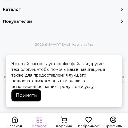
Каталог
Покупателям
2026 © SMART SALE.
Карта сайта
Этот сайт использует cookie-файлы и другие
Вся представленная на сайте информация, касающаяся
технологии, чтобы помочь Вам в навигации, а
характеристик, стоимости товаров и услуг, носит
также для предоставления лучшего
информационный характер и ни при каких условиях не является
пользовательского опыта и анализа
публичной офертой, определяемой положениями Статьи 437(2)
использования наших продуктов и услуг.
Гражданского кодекса РФ.
Принять
Главная
Каталог
Корзина
Избранное
Профиль