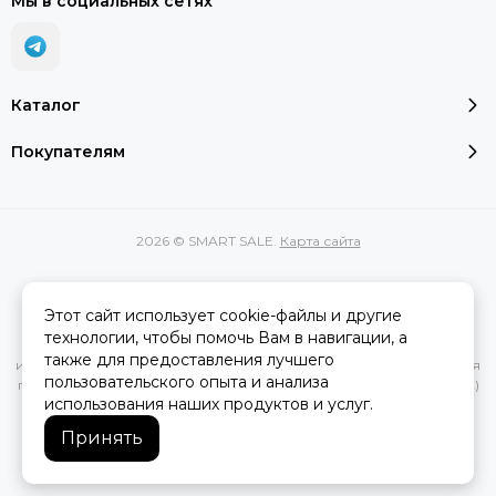
Мы в социальных сетях
Каталог
Покупателям
2026 © SMART SALE.
Карта сайта
Этот сайт использует cookie-файлы и другие
Вся представленная на сайте информация, касающаяся
технологии, чтобы помочь Вам в навигации, а
характеристик, стоимости товаров и услуг, носит
также для предоставления лучшего
информационный характер и ни при каких условиях не является
пользовательского опыта и анализа
публичной офертой, определяемой положениями Статьи 437(2)
использования наших продуктов и услуг.
Гражданского кодекса РФ.
Принять