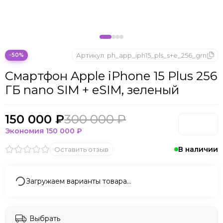
Apple iPhone 14
Apple iPhone 13
Артикул:
ph_app_iph15_pls_s+e_256_grn
−50%
Смартфон Apple iPhone 15 Plus 256
ГБ nano SIM + eSIM, зелeный
150 000 ₽
300 000 ₽
Экономия
150 000 ₽
В наличии
Оставить отзыв
Загружаем варианты товара…
Выбрать