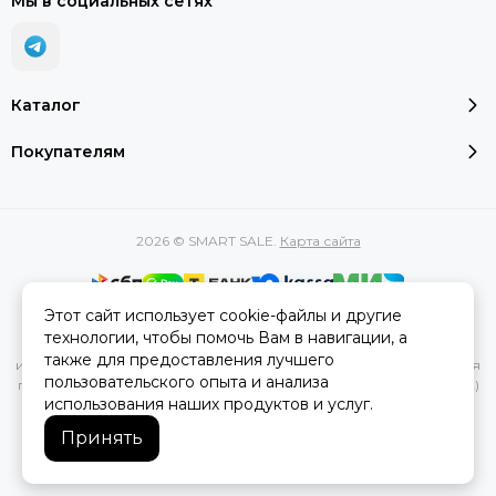
Мы в социальных сетях
Каталог
Покупателям
2026 © SMART SALE.
Карта сайта
Этот сайт использует cookie-файлы и другие
Вся представленная на сайте информация, касающаяся
технологии, чтобы помочь Вам в навигации, а
характеристик, стоимости товаров и услуг, носит
также для предоставления лучшего
информационный характер и ни при каких условиях не является
пользовательского опыта и анализа
публичной офертой, определяемой положениями Статьи 437(2)
использования наших продуктов и услуг.
Гражданского кодекса РФ.
Принять