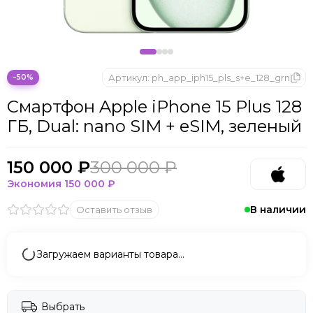
Apple iPhone 14
Apple iPhone 13
Артикул:
ph_app_iph15_pls_s+e_128_grn
−50%
Смартфон Apple iPhone 15 Plus 128
ГБ, Dual: nano SIM + eSIM, зелeный
150 000 ₽
300 000 ₽
Экономия
150 000 ₽
В наличии
Оставить отзыв
Загружаем варианты товара…
Выбрать